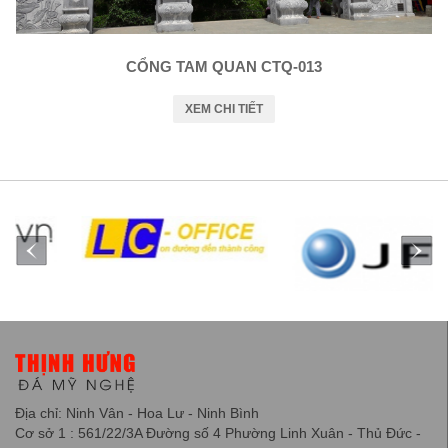
CỔNG TAM QUAN CTQ-013
XEM CHI TIẾT
Địa chỉ: Ninh Vân - Hoa Lư - Ninh Bình
Cơ sở 1 : 561/22/3A Đường số 4 Phường Linh Xuân - Thủ Đức -